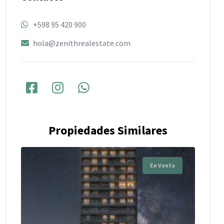
+598 95 420 900
hola@zenithrealestate.com
Propiedades Similares
En Venta