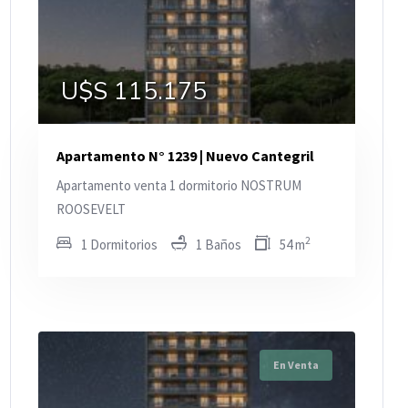
U$S 115.175
Apartamento N° 1239 | Nuevo Cantegril
Apartamento venta 1 dormitorio NOSTRUM
ROOSEVELT
2
1 Dormitorios
1 Baños
54 m
En Venta