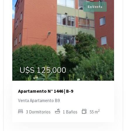
En Venta
U$S 125.000
Apartamento N° 1446 | B-9
Venta Apartamento B9
2
3 Dormitorios
1 Baños
55 m