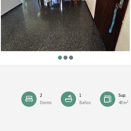
2
1
Sup.
2
Dorms
Baños
48 m