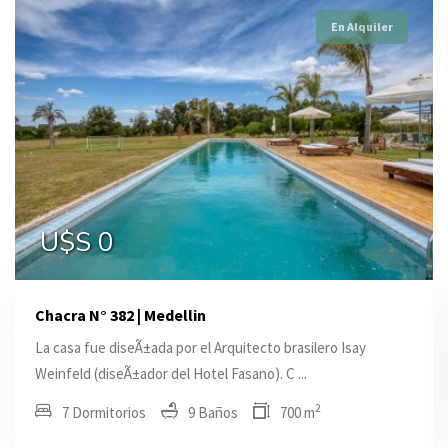
En Alquiler
En Alquiler
En Alquiler
U$S 0
U$S 0
U$S 0
Chacra N° 382 | Medellin
La casa fue diseÃ±ada por el Arquitecto brasilero Isay
Weinfeld (diseÃ±ador del Hotel Fasano). C ...
2
7 Dormitorios
9 Baños
700 m