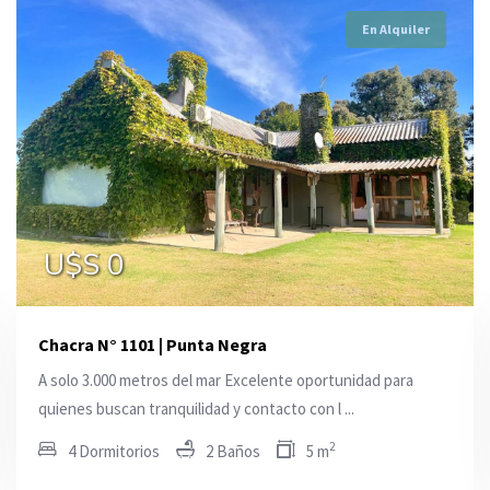
En Alquiler
En Alquiler
En Alquiler
U$S 0
U$S 0
U$S 0
Chacra N° 1101 | Punta Negra
A solo 3.000 metros del mar Excelente oportunidad para
quienes buscan tranquilidad y contacto con l ...
2
4 Dormitorios
2 Baños
5 m