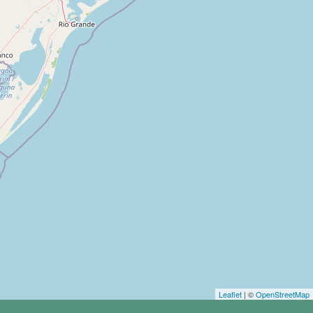
Leaflet
| ©
OpenStreetMap