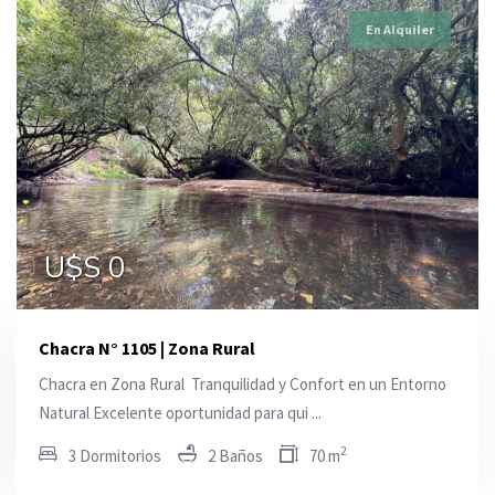
En Alquiler
En Alquiler
En Alquiler
U$S 0
U$S 0
U$S 0
Chacra N° 1105 | Zona Rural
Chacra en Zona Rural  Tranquilidad y Confort en un Entorno
Natural Excelente oportunidad para qui ...
2
3 Dormitorios
2 Baños
70 m