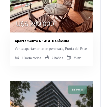
U$S 290.000
Apartamento N° 414 | Península
Venta apartamento en península, Punta del Este
2
2 Dormitorios
2 Baños
75 m
En Venta