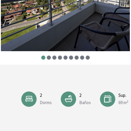
2
2
Sup.
2
Dorms
Baños
69 m