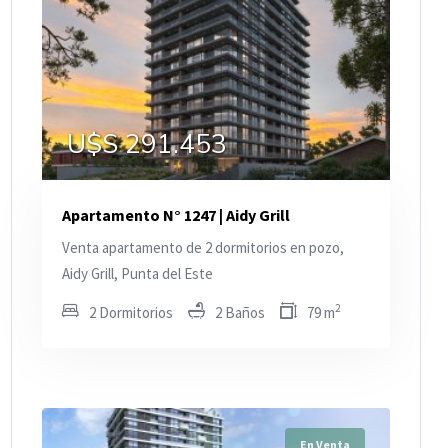
U$S 291.453
Apartamento N° 1247 | Aidy Grill
Venta apartamento de 2 dormitorios en pozo,
Aidy Grill, Punta del Este
2
2 Dormitorios
2 Baños
79 m
En Venta