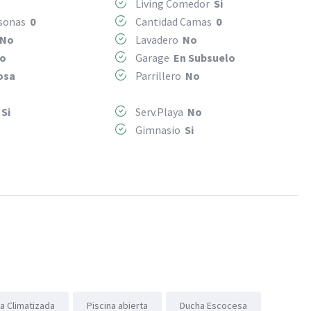
Living Comedor
Si
rsonas
0
Cantidad Camas
0
No
Lavadero
No
o
Garage
En Subsuelo
osa
Parrillero
No
s
Si
Serv.Playa
No
Gimnasio
Si
na Climatizada
Piscina abierta
Ducha Escocesa