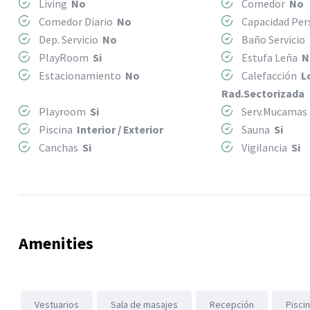
Living
No
Comedor
No
Comedor Diario
No
Capacidad Pe
Dep. Servicio
No
Baño Servicio
PlayRoom
Si
Estufa Leña
N
Estacionamiento
No
Calefacción
L
Rad.Sectorizada
Playroom
Si
Serv.Mucama
Piscina
Interior / Exterior
Sauna
Si
Canchas
Si
Vigilancia
Si
Amenities
Vestuarios
Sala de masajes
Recepción
Pisci