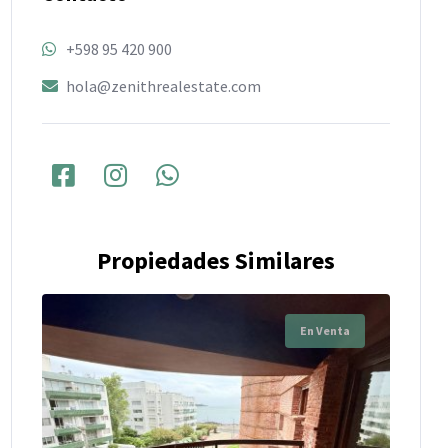
+598 95 420 900
hola@zenithrealestate.com
Propiedades Similares
En Venta