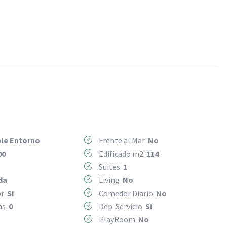
le Entorno
Frente al Mar
No
00
Edificado m2
114
Suites
1
da
Living
No
or
Si
Comedor Diario
No
mas
0
Dep. Servicio
Si
PlayRoom
No