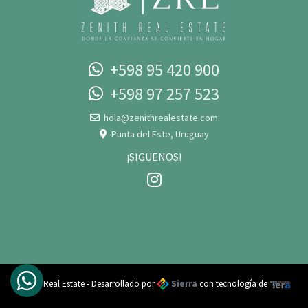
+598 95 420 900
+598 97 257 523‬‬
hola@zenithrealestate.com
Punta del Este, Uruguay
¡SIGUENOS!
Zenith Real Estate - Desarrollado por
Sierra
con tecnología de